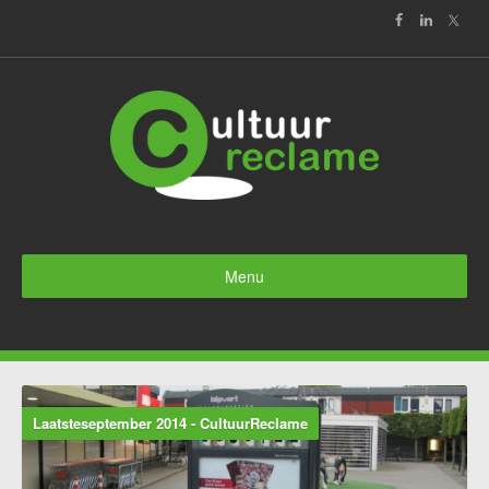
Menu
Home
Nieuws
Laatsteseptember 2014 - CultuurReclame
Over ons
Media