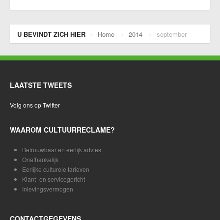
U BEVINDT ZICH HIER
Home
2014
september
LAATSTE TWEETS
Volg ons op Twitter
WAAROM CULTUURRECLAME?
Betrouwbaar en eerlijk advies
Onafhankelijk
Eerlijke culturele tarieven
Klant- en servicegericht
Inlevingsvermogen
CONTACTGEGEVENS