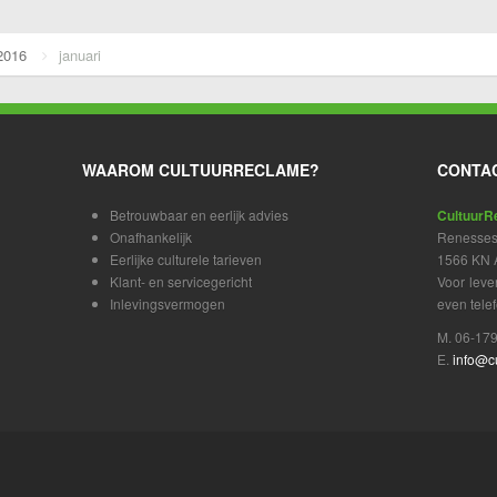
2016
januari
WAAROM CULTUURRECLAME?
CONTA
Betrouwbaar en eerlijk advies
CultuurR
Onafhankelijk
Renessest
Eerlijke culturele tarieven
1566 KN A
Klant- en servicegericht
Voor leve
Inlevingsvermogen
even telef
M. 06-17
E.
info@c