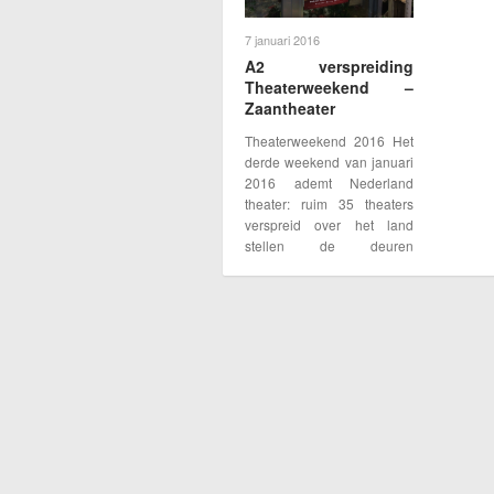
7 januari 2016
A2 verspreiding
Theaterweekend –
Zaantheater
Theaterweekend 2016 Het
derde weekend van januari
2016 ademt Nederland
theater: ruim 35 theaters
verspreid over het land
stellen de deuren
wagenwijd open om aan
iedereen te laten zien hoe
mooi het is om naar het
theater te gaan. Met
bijzondere activiteiten,
aansprekende
programma’s en…