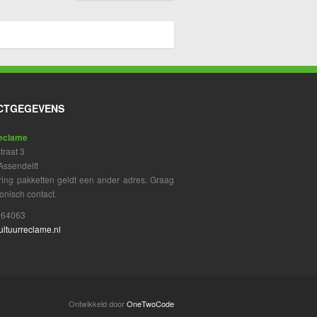
CTGEGEVENS
eclame
raat 3
ssendelft
ring pakketten geldt een ander adres. Graag
onisch contact.
964063
ultuurreclame.nl
Ontwikkeld door
OneTwoCode