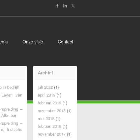
edia
Onze visie
Contact
n
Archief
 in bedrijf!
juli 2022
(1)
g Leven van
april 2019
(1)
februari 2019
(1)
erspreiding –
november 2018
(1)
 Alkmaar
mei 2018
(1)
erspreiding –
februari 2018
(1)
m, Indische
november 2017
(1)