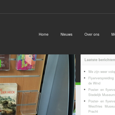
Home
Nieuws
Over ons
M
Laatste berichte
We zijn weer volop
Flyerverspreidin
de Wind
Poster- en flyerv
Stedelijk Museum
Poster- en flyerv
Westfries Museu
Pracht